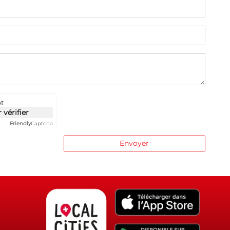
ot
 vérifier
Friendly
Captcha
Envoyer