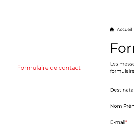
Accueil
For
Sous-navigation
Les messag
Formulaire de contact
(sélectionné)
formulaire
Destinatai
Nom Pré
E-mail
*