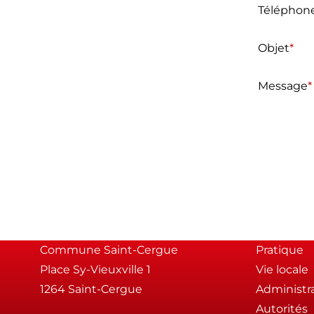
Téléphon
Objet
*
Message
*
Commune Saint-Cergue
Pratique
Place Sy-Vieuxville 1
Vie locale
1264 Saint-Cergue
Administr
Autorités