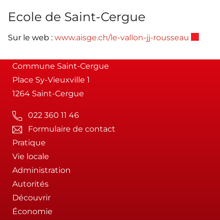
Ecole de Saint-Cergue
Ce lien 
Sur le web :
www.aisge.ch/le-vallon-jj-rousseau
Commune Saint-Cergue
Place Sy-Vieuxville 1
1264 Saint-Cergue
022 360 11 46
Formulaire de contact
Pratique
Vie locale
Administration
Autorités
Découvrir
Économie